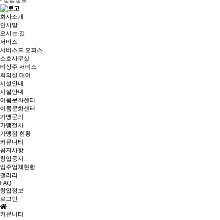
- 창업정보
회사소개
인사말
오시는 길
서비스
서비스드 오피스
소호사무실
비상주 서비스
회의실 대여
시설안내
시설안내
이룸문화센터
이룸문화센터
가맹문의
가맹절차
가맹점 현황
커뮤니티
공지사항
창업둥지
입주업체현황
갤러리
FAQ
창업정보
로그인
커뮤니티