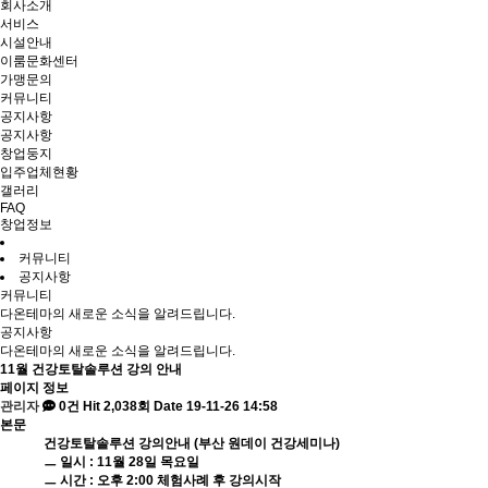
회사소개
서비스
시설안내
이룸문화센터
가맹문의
커뮤니티
공지사항
공지사항
창업둥지
입주업체현황
갤러리
FAQ
창업정보
커뮤니티
공지사항
커뮤니티
다온테마의 새로운 소식을 알려드립니다.
공지사항
다온테마의 새로운 소식을 알려드립니다.
11월 건강토탈솔루션 강의 안내
페이지 정보
관리자
0건
Hit 2,038회
Date 19-11-26 14:58
본문
건강토탈솔루션 강의안내 (부산 원데이 건강세미나)
ㅡ 일시 : 11월 28일 목요일
ㅡ 시간 : 오후 2:00 체험사례 후 강의시작