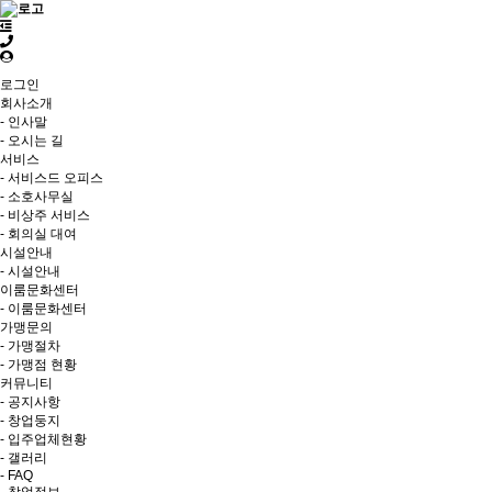
로그인
회사소개
- 인사말
- 오시는 길
서비스
- 서비스드 오피스
- 소호사무실
- 비상주 서비스
- 회의실 대여
시설안내
- 시설안내
이룸문화센터
- 이룸문화센터
가맹문의
- 가맹절차
- 가맹점 현황
커뮤니티
- 공지사항
- 창업둥지
- 입주업체현황
- 갤러리
- FAQ