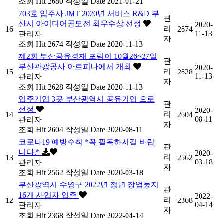
조회
Hit 2680
작성일
Date 2021-01-21
703호 입주사 JMT 2020년 서비스 R&D 부
관
산시 아이디어공모전 최우수상 선정
2020-
리
16
2674
11-13
관리자
자
조회
Hit 2674
작성일
Date 2020-11-13
제2회 부산공유경재 포럼이 10월26~27일
관
부산관광공사 아르피나에서 개최
2020-
리
15
2628
11-13
관리자
자
조회
Hit 2628
작성일
Date 2020-11-13
입주기업 3곳 부산광역시 공유기업 으로
관
선정
2020-
리
14
2604
08-11
관리자
자
조회
Hit 2604
작성일
Date 2020-08-11
코로나19 예방수칙 *꼭 필독하시길 바랍
관
니다.*
2020-
리
13
2562
03-18
관리자
자
조회
Hit 2562
작성일
Date 2020-03-18
부산광역시 수영구 2022년 청년 창업둥지
관
16개 사업자 입주
2022-
리
12
2368
04-14
관리자
자
조회
Hit 2368
작성일
Date 2022-04-14