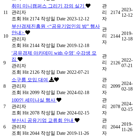
취미 미니캠퍼스 그리기 강의 실기
관
2023-
11
관리자
리
2174
12-12
조회
Hit 2174
작성일
Date 2023-12-12
자
부산경제진흥원 <“공유기업인의 밤” 행사
관
안내>
2019-
리
10
2144
12-18
관리자
자
조회
Hit 2144
작성일
Date 2019-12-18
′공유경제 아카데미 with 수영′ 수강생 모
관
집
2022-
리
9
2126
07-21
관리자
자
조회
Hit 2126
작성일
Date 2022-07-21
소구룹 모입 대여
관
2024-
8
관리자
리
2099
02-18
조회
Hit 2099
작성일
Date 2024-02-18
자
100인 세미나실 행사
관
2024-
7
관리자
리
2078
02-15
조회
Hit 2078
작성일
Date 2024-02-15
자
부산시 공유기업 교류회 안내
관
2019-
6
관리자
리
2044
11-26
조회
Hit 2044
작성일
Date 2019-11-26
자